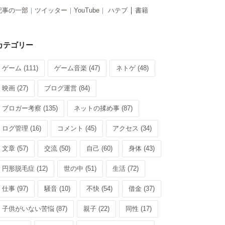
｜
記事の一部
｜
ツイッター
｜
YouTube
｜
ハテブ
書籍
カテゴリー
ゲーム (111)
ゲーム音楽 (47)
ネトゲ (48)
映画 (27)
ブログ運営 (84)
ブロガー考察 (135)
ネットの揉め事 (87)
ログ管理 (16)
コメント (45)
アクセス (34)
文章 (57)
交流 (50)
自己 (60)
身体 (43)
円形脱毛症 (12)
世の中 (51)
生活 (72)
仕事 (97)
騒音 (10)
不快 (54)
借金 (37)
子供がいない苦悩 (87)
親子 (22)
同性 (17)