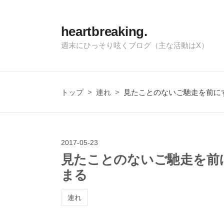
heartbreaking.
週末にひっそり呟くブログ（主な活動はX）
トップ
>
連れ
>
見たことのないご馳走を前に
2017
-
05
-
23
見たことのないご馳走を前
まる
連れ