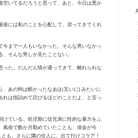
腹空いてるだろうと思って、あと、今日は悪か
最後には私のことを心配して、戻ってきてくれ
て今まで一人もいなかった。そんな男いなかっ
る、そんな男しか見たことない。
思った。だんだん情が通ってきて、離れられな
、あの時は酷かったなあ(お互いに) みたいに
あれは指詰めて詫びるほどのことだよ、と言っ
明けている。幼児期に従兄弟に性的な暴力をふ
、風俗で数か月勤めていたことも、借金が今
ことも。さらに隣の住人に、出て行けコラア！