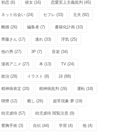
初恋 (6)
彼女 (16)
恋愛至上主義批判 (45)
ネット出会い (24)
セフレ (33)
元夫 (92)
離婚 (26)
編集者 (7)
書籍化計画 (10)
齊藤さん (17)
連れ (33)
浮気 (25)
他の男 (27)
3P (7)
音楽 (34)
漫画アニメ (27)
本 (13)
TV (24)
政治 (28)
イラスト (8)
詩 (88)
精神病肯定 (20)
精神病批判 (26)
運転 (18)
喫煙 (12)
癒し (26)
超常現象 夢 (19)
幼児虐待 (57)
幼児虐待 閲覧注意 (9)
豊胸手術 (3)
自伝 (44)
学習 (4)
他 (4)