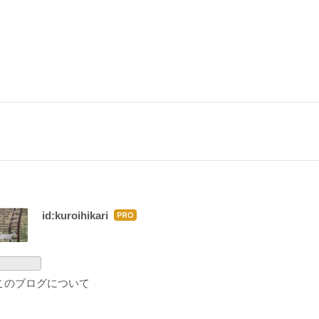
id:kuroihikari
はて
なブ
ログ
Pro
このブログについて