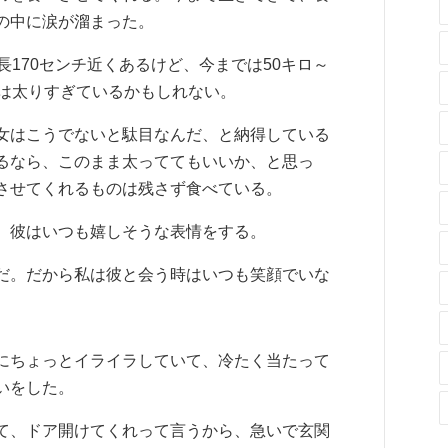
の中に涙が溜まった。
長170センチ近くあるけど、今までは50キロ～
れは太りすぎているかもしれない。
女はこうでないと駄目なんだ、と納得している
るなら、このまま太っててもいいか、と思っ
させてくれるものは残さず食べている。
、彼はいつも嬉しそうな表情をする。
だ。だから私は彼と会う時はいつも笑顔でいな
にちょっとイライラしていて、冷たく当たって
いをした。
て、ドア開けてくれって言うから、急いで玄関