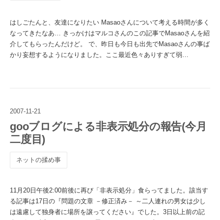
はしごたんと、友達になりたい Masaoさんについて考える時間が多く
なってきたなあ… きっかけはマルコさんのこの記事でMasaoさんを紹
介してもらったんだけど。 で、昨日も今日も出先でMasaoさんの事ば
かり妄想するようになりました。ここ最近色々ありすぎて弱…
2007
-
11
-
21
gooブログによる非表示処分の報告(今月
二度目)
ネットの揉め事
11月20日午後2:00前後に再び「非表示処分」食らってました。該当す
る記事は17日の『問題の文章 －修正済み－ ～二人連れの男女は少し
は遠慮して独身者に場所を譲ってください』でした。3日以上前の記