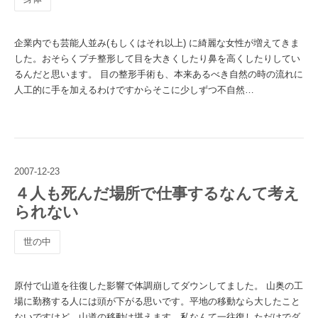
企業内でも芸能人並み(もしくはそれ以上) に綺麗な女性が増えてきま
した。おそらくプチ整形して目を大きくしたり鼻を高くしたりしてい
るんだと思います。 目の整形手術も、本来あるべき自然の時の流れに
人工的に手を加えるわけですからそこに少しずつ不自然…
2007
-
12
-
23
４人も死んだ場所で仕事するなんて考え
られない
世の中
原付で山道を往復した影響で体調崩してダウンしてました。 山奥の工
場に勤務する人には頭が下がる思いです。平地の移動なら大したこと
ないですけど、山道の移動は堪えます。私なんて一往復しただけでダ