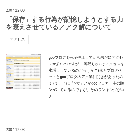
2007
-
12
-
09
「保存」する行為が記憶しようとする力
を衰えさせている／アク解について
アクセス
gooブログを完全停止してから未だにアクセ
スが多いのですが… 噂通りgooはアクセスを
水増ししているのだろうか？(俺もブログペ
ットとgooブログのアク解に開きがあったの
で) で、下に「○位」とかgooブロガー中の順
位が出ているのですが、そのランキングがコ
チ…
2007
-
12
-
06