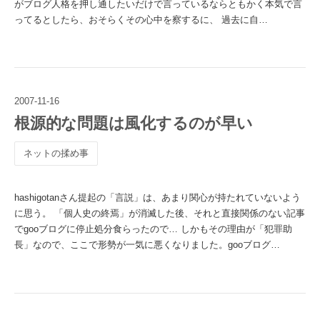
がブログ人格を押し通したいだけで言っているならともかく本気で言
ってるとしたら、おそらくその心中を察するに、 過去に自…
2007
-
11
-
16
根源的な問題は風化するのが早い
ネットの揉め事
hashigotanさん提起の「言説」は、あまり関心が持たれていないよう
に思う。 「個人史の終焉」が消滅した後、それと直接関係のない記事
でgooブログに停止処分食らったので… しかもその理由が「犯罪助
長」なので、ここで形勢が一気に悪くなりました。gooブログ…