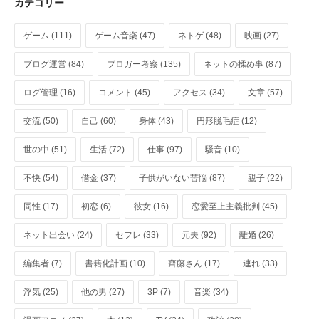
カテゴリー
ゲーム (111)
ゲーム音楽 (47)
ネトゲ (48)
映画 (27)
ブログ運営 (84)
ブロガー考察 (135)
ネットの揉め事 (87)
ログ管理 (16)
コメント (45)
アクセス (34)
文章 (57)
交流 (50)
自己 (60)
身体 (43)
円形脱毛症 (12)
世の中 (51)
生活 (72)
仕事 (97)
騒音 (10)
不快 (54)
借金 (37)
子供がいない苦悩 (87)
親子 (22)
同性 (17)
初恋 (6)
彼女 (16)
恋愛至上主義批判 (45)
ネット出会い (24)
セフレ (33)
元夫 (92)
離婚 (26)
編集者 (7)
書籍化計画 (10)
齊藤さん (17)
連れ (33)
浮気 (25)
他の男 (27)
3P (7)
音楽 (34)