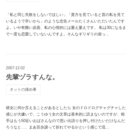
「私と同じ失敗をしないでほしい」「貴方を見ていると昔の私を見て
いるようで辛いから」のような忠告メールたくさんいただいたんです
よ。いや有難い反面、私の心情的には萎え萎えです。 私は30になるま
で一度も恋愛していないんですよ。そんなギリギリの崖っ…
2007
-
12
-
02
先輩ヅラすんな。
ネットの揉め事
彼女に何か言えることがあるとしたら 女のドロドログチャグチャした
感じが大嫌いで、こうゆう女の文章は基本的に読まないのですが、相
手はもう50近いおばさんなので思い出語りを押し付けたいだけなんだ
ろうなと…、まあ百歩譲って折れてやるかという感じで流…