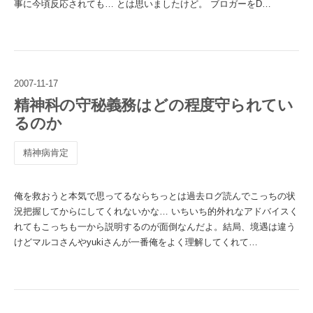
事に今頃反応されても… とは思いましたけど。 ブロガーをD…
2007
-
11
-
17
精神科の守秘義務はどの程度守られてい
るのか
精神病肯定
俺を救おうと本気で思ってるならちっとは過去ログ読んでこっちの状
況把握してからにしてくれないかな… いちいち的外れなアドバイスく
れてもこっちも一から説明するのが面倒なんだよ。結局、境遇は違う
けどマルコさんやyukiさんが一番俺をよく理解してくれて…