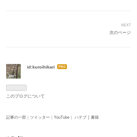
次のページ
id:kuroihikari
はて
なブ
ログ
Pro
このブログについて
｜
記事の一部
｜
ツイッター
｜
YouTube
｜
ハテブ
書籍