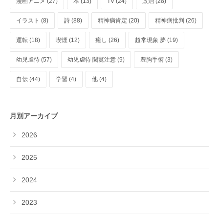
漫画アニメ (27)
本 (13)
TV (24)
政治 (28)
イラスト (8)
詩 (88)
精神病肯定 (20)
精神病批判 (26)
運転 (18)
喫煙 (12)
癒し (26)
超常現象 夢 (19)
幼児虐待 (57)
幼児虐待 閲覧注意 (9)
豊胸手術 (3)
自伝 (44)
学習 (4)
他 (4)
月別アーカイブ
2026
2025
2024
2023