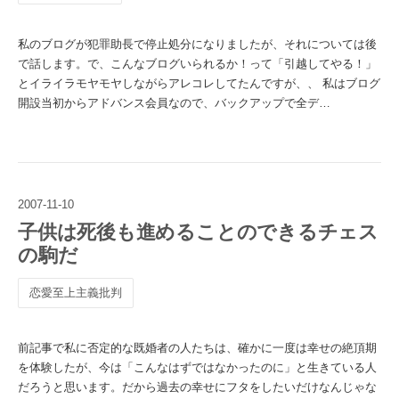
私のブログが犯罪助長で停止処分になりましたが、それについては後
で話します。で、こんなブログいられるか！って「引越してやる！」
とイライラモヤモヤしながらアレコレしてたんですが、、 私はブログ
開設当初からアドバンス会員なので、バックアップで全デ…
2007
-
11
-
10
子供は死後も進めることのできるチェス
の駒だ
恋愛至上主義批判
前記事で私に否定的な既婚者の人たちは、確かに一度は幸せの絶頂期
を体験したが、今は「こんなはずではなかったのに」と生きている人
だろうと思います。だから過去の幸せにフタをしたいだけなんじゃな