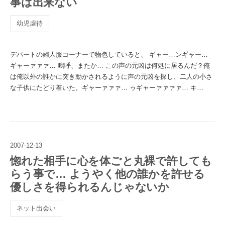
事は出来ない
幼児虐待
デパートの婦人服コーナーで物色していると、 ギャー…ンギャー…
ギャーァァァ… 嗚呼、またか… この声の元凶は何処に居るんだ？俺
は俺以外の誰かに突き動かされるように声の元凶を探し、二人の小さ
な子供にたどり着いた。ギャーァァァ… ゥギャーァァァァ… キ…
2007
-
12
-
13
惚れた相手に心を体ごと丸裸で許しても
らう事で… ようやく他の誰かを許せる
優しさを得られるんじゃないか
ネット出会い