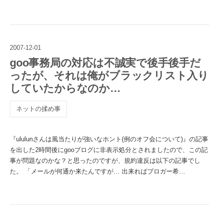
2007
-
12
-
01
goo事務局の対応は不誠実で後手後手だ
ったが、それは俺がブラックリスト入り
していたからなのか…
ネットの揉め事
『ululunさんは風当たりが強いなホント(例のオフ会について)』の記事
を出した2時間後にgooブログに非表示処分とされましたので、この記
事が問題なのかな？と思ったのですが、規約違反は以下の記事でし
た。 「メールが何通か来たんですが… 出来ればブロガー希…