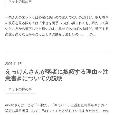
ネットの揉め事
一条さんのエントリは心臓に悪いので読んでないのだけど、取り巻き
の反応を見る限りでは「幸せを両手いっぱい得られても、私だって高
いところから落下したら痛いのよ。幸せであればあるほど、落下する
高度が高くなるから失ったときの痛みが激しいのよ」 …の…
2007
-
11
-
16
えっけんさんが弱者に嫉妬する理由～注
意書きについての説明
ネットの揉め事
ekkenさんは、己が「不快だ」「キモい！」と感じた相手をキチガイ
認定し異常者扱いして、己はマトモだと信じているようだけど、それ